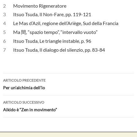
2
Movimento Rigeneratore
3
Itsuo Tsuda, Il Non-Fare, pp. 119-121
4
Le Mas d’Azil, regione dell’Ariège, Sud della Francia
5
Ma 間, “spazio tempo”, “intervallo vuoto”
6
Itsuo Tsuda, Le triangle instable, p. 96
7
Itsuo Tsuda, Il dialogo del silenzio, pp. 83-84
Navigazione
ARTICOLO PRECEDENTE
articolo
Per un’alchimia dell’io
ARTICOLO SUCCESSIVO
Aikido è “Zen in movimento”