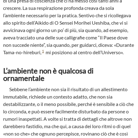
di una presa di coscienza che ci ha messo così tanti anni a
crescere. La sua respirazione profonda creava da sola
l’ambiente necessario per la pratica. Sentivo che si ricollegava
allo spirito dell’Aikido di O Sensei Morihei Ueshiba, che vi si
avvicinava ogni giorno un po’ di più, sia quando, ad esempio,
aveva tracciato una delle sue calligrafie come “Il Paese dove
non succede niente”, sia quando, per guidarci, diceva: «Durante
1
Tama-no-hireburi,
mi posiziono al centro dell’Universo».
L’ambiente non è qualcosa di
ornamentale
Sebbene l’ambiente non sia il risultato di un allestimento
immutabile, richiede un contesto adatto, che non sia
destabilizzante, o il meno possibile, perché è sensibile a ciò che
lo circonda, e può essere facilmente disturbato da persone o
rumori inaspettati. A volte si tratta di dettagli che altrove non
darebbero fastidio, ma che qui, a causa dei loro ritmi o di quel
«non so che» che ognuno percepisce, rovinano ciò che è così