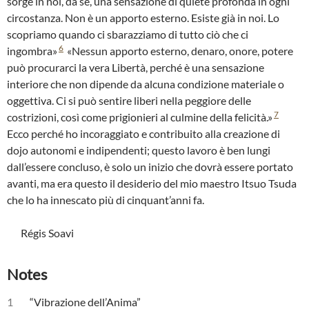
sorge in noi, da sé, una sensazione di quiete profonda in ogni
circostanza. Non è un apporto esterno. Esiste già in noi. Lo
scopriamo quando ci sbarazziamo di tutto ciò che ci
6
ingombra»
«Nessun apporto esterno, denaro, onore, potere
può procurarci la vera Libertà, perché è una sensazione
interiore che non dipende da alcuna condizione materiale o
oggettiva. Ci si può sentire liberi nella peggiore delle
7
costrizioni, così come prigionieri al culmine della felicità.»
Ecco perché ho incoraggiato e contribuito alla creazione di
dojo autonomi e indipendenti; questo lavoro è ben lungi
dall’essere concluso, è solo un inizio che dovrà essere portato
avanti, ma era questo il desiderio del mio maestro Itsuo Tsuda
che lo ha innescato più di cinquant’anni fa.
Régis Soavi
Notes
1
“Vibrazione dell’Anima”