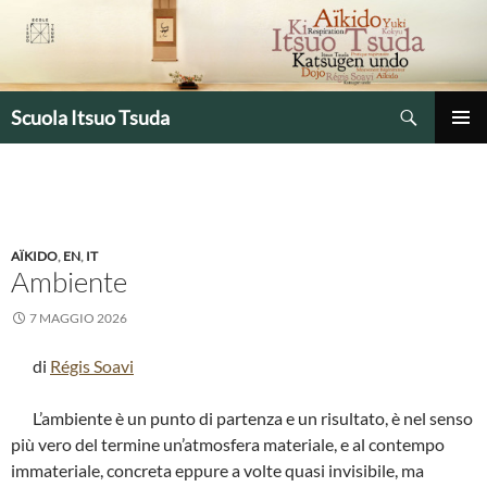
Vai
al
contenuto
Cerca
Scuola Itsuo Tsuda
MENU
PRINCIP
AÏKIDO
,
EN
,
IT
Ambiente
7 MAGGIO 2026
di
Régis Soavi
L’ambiente è un punto di partenza e un risultato, è nel senso
più vero del termine un’atmosfera materiale, e al contempo
immateriale, concreta eppure a volte quasi invisibile, ma