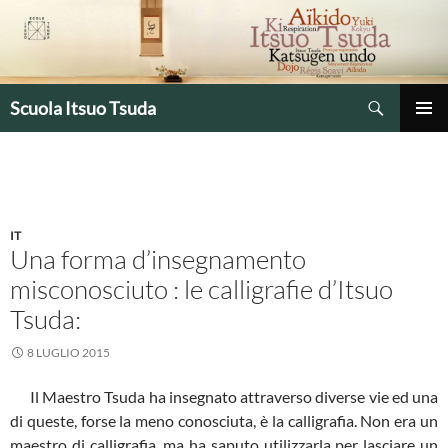
Vai
al
contenuto
Cerca
Scuola Itsuo Tsuda
MENU
PRINCIP
IT
Una forma d’insegnamento
misconosciuto : le calligrafie d’Itsuo
Tsuda:
8 LUGLIO 2015
Il Maestro Tsuda ha insegnato attraverso diverse vie ed una
di queste, forse la meno conosciuta, è la calligrafia. Non era un
maestro di calligrafia, ma ha saputo utilizzarla per lasciare un