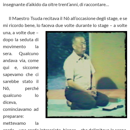
insegnante d’aikido da oltre trent’anni, di raccontare…
Il Maestro Tsuda recitava il Nô all’occasione degli stage, e se
mi ricordo bene, lo faceva due volte durante lo stage – a
volte
una, a volte due –
dopo la seduta di
movimento la
sera. Qualcuno
andava via, come
qui e, siccome
sapevamo che ci
sarebbe stato il
Nô, perché
qualcuno lo
diceva,
cominciavamo ad
preparare:
mettevamo la
corda – una corda intrecciata, bianca – che delimitava la scena.