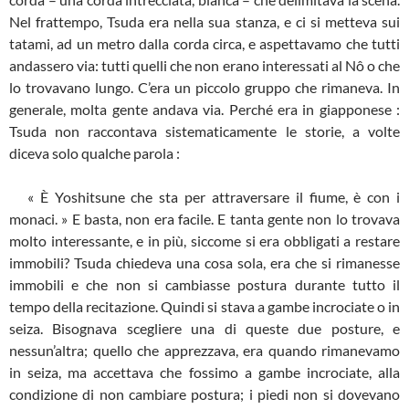
Nel frattempo, Tsuda era nella sua stanza, e ci si metteva sui
tatami, ad un metro dalla corda circa, e aspettavamo che tutti
andassero via: tutti quelli che non erano interessati al Nô o che
lo trovavano lungo. C’era un piccolo gruppo che rimaneva. In
generale, molta gente andava via. Perché era in giapponese :
Tsuda non raccontava sistematicamente le storie, a volte
diceva solo qualche parola :
« È Yoshitsune che sta per attraversare il fiume, è con i
monaci. » E basta, non era facile. E tanta gente non lo trovava
molto interessante, e in più, siccome si era obbligati a restare
immobili? Tsuda chiedeva una cosa sola, era che si rimanesse
immobili e che non si cambiasse postura durante tutto il
tempo della recitazione. Quindi si stava a gambe incrociate o in
seiza. Bisognava scegliere una di queste due posture, e
nessun’altra; quello che apprezzava, era quando rimanevamo
in seiza, ma accettava che fossimo a gambe incrociate, alla
condizione di non cambiare postura; i piedi non si dovevano