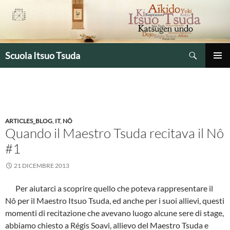
Vai
al
contenuto
Cerca
Scuola Itsuo Tsuda
MENU
PRINCIP
ARTICLES_BLOG
,
IT
,
NÔ
Quando il Maestro Tsuda recitava il Nô
#1
21 DICEMBRE 2013
Per aiutarci a scoprire quello che poteva rappresentare il
Nô per il Maestro Itsuo Tsuda, ed anche per i suoi allievi, questi
momenti di recitazione che avevano luogo alcune sere di stage,
abbiamo chiesto a Régis Soavi, allievo del Maestro Tsuda e