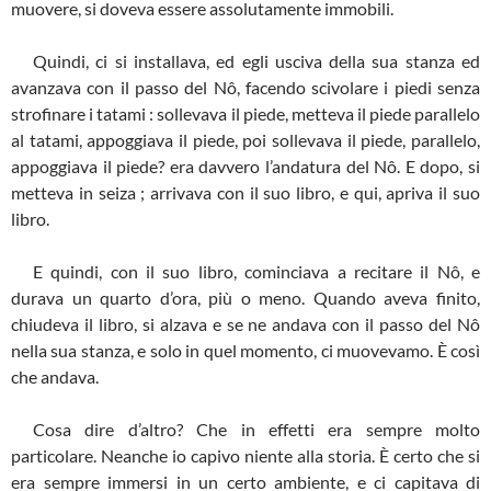
muovere, si doveva essere assolutamente immobili.
Quindi, ci si installava, ed egli usciva della sua stanza ed
avanzava con il passo del Nô, facendo scivolare i piedi senza
strofinare i tatami : sollevava il piede, metteva il piede parallelo
al tatami, appoggiava il piede, poi sollevava il piede, parallelo,
appoggiava il piede? era davvero l’andatura del Nô. E dopo, si
metteva in seiza ; arrivava con il suo libro, e qui, apriva il suo
libro.
E quindi, con il suo libro, cominciava a recitare il Nô, e
durava un quarto d’ora, più o meno. Quando aveva finito,
chiudeva il libro, si alzava e se ne andava con il passo del Nô
nella sua stanza, e solo in quel momento, ci muovevamo. È così
che andava.
Cosa dire d’altro? Che in effetti era sempre molto
particolare. Neanche io capivo niente alla storia. È certo che si
era sempre immersi in un certo ambiente, e ci capitava di