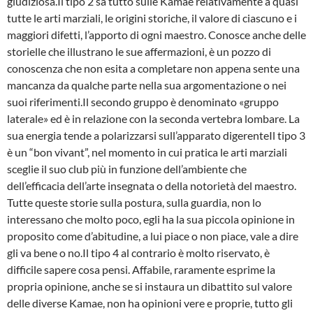
giudiziosa.Il tipo 2 sa tutto sulle Kamae relativamente a quasi
tutte le arti marziali, le origini storiche, il valore di ciascuno e i
maggiori difetti, l’apporto di ogni maestro. Conosce anche delle
sto­rielle che illustrano le sue affermazioni, è un pozzo di
conoscenza che non esita a com­pletare non appena sente una
mancanza da qualche parte nella sua argomentazione o nei
suoi riferimenti.Il secondo gruppo è denominato «gruppo
laterale» ed è in relazione con la seconda verte­bra lombare. La
sua energia tende a polarizzarsi sull’apparato digerenteIl tipo 3
è un “bon vivant”, nel momento in cui pratica le arti marziali
sceglie il suo club più in funzione dell’ambiente che
dell’efficacia dell’arte insegnata o della notorietà del maestro.
Tutte queste storie sulla postura, sulla guardia, non lo
interessano che molto poco, egli ha la sua piccola opinione in
proposito come d’abitudine, a lui piace o non piace, vale a dire
gli va bene o no.Il tipo 4 al contrario è molto riservato, è
difficile sapere cosa pensi. Affabile, raramente esprime la
propria opinione, anche se si instaura un dibattito sul valore
delle diverse Ka­mae, non ha opinioni vere e proprie, tutto gli