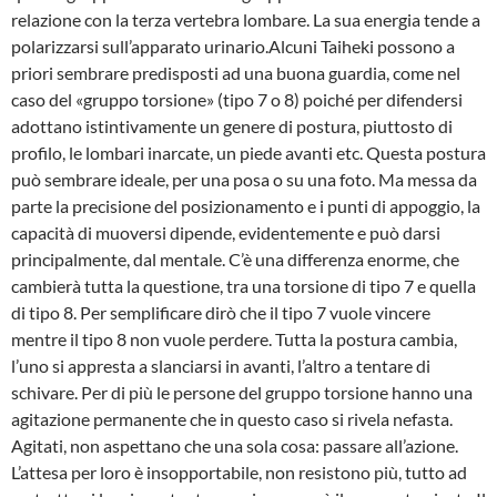
relazione con la terza vertebra lombare. La sua energia tende a
polarizzarsi sull’apparato urinario.Alcuni Taiheki possono a
priori sembrare predisposti ad una buona guardia, come nel
caso del «gruppo torsione» (tipo 7 o 8) poiché per difendersi
adottano istintivamente un genere di postura, piuttosto di
profilo, le lombari inarcate, un piede avanti etc. Questa po­stura
può sembrare ideale, per una posa o su una foto. Ma messa da
parte la precisione del posizionamento e i punti di appoggio, la
capacità di muoversi dipende, evidentemente e può darsi
principalmente, dal mentale. C’è una differenza enorme, che
cambierà tutta la questione, tra una torsione di tipo 7 e quella
di tipo 8. Per semplificare dirò che il tipo 7 vuole vincere
mentre il tipo 8 non vuole perdere. Tutta la postura cambia,
l’uno si appresta a slanciarsi in avanti, l’altro a tentare di
schivare. Per di più le persone del gruppo torsione hanno una
agitazione permanente che in questo caso si rivela nefasta.
Agitati, non aspet­tano che una sola cosa: passare all’azione.
L’attesa per loro è insopportabile, non resisto­no più, tutto ad