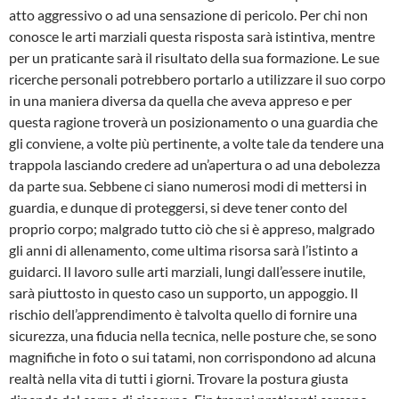
atto aggressivo o ad una sensazione di pericolo. Per chi non
conosce le arti marziali questa risposta sarà istintiva, mentre
per un praticante sarà il risultato della sua formazione. Le sue
ricerche personali potrebbero portarlo a utiliz­zare il suo corpo
in una maniera diversa da quella che aveva appreso e per
questa ragio­ne troverà un posizionamento o una guardia che
gli conviene, a volte più pertinente, a vol­te tale da tendere una
trappola lasciando credere ad un’apertura o ad una debolezza
da parte sua. Sebbene ci siano numerosi modi di mettersi in
guardia, e dunque di proteggersi, si deve tener conto del
proprio corpo; malgrado tutto ciò che si è appreso, malgrado
gli anni di allenamento, come ultima risorsa sarà l’istinto a
guidarci. Il lavoro sulle arti marziali, lungi dall’essere inutile,
sarà piuttosto in questo caso un supporto, un appoggio. Il
rischio del­l’apprendimento è talvolta quello di fornire una
sicurezza, una fiducia nella tecnica, nelle posture che, se sono
magnifiche in foto o sui tatami, non corrispondono ad alcuna
realtà nella vita di tutti i giorni. Trovare la postura giusta