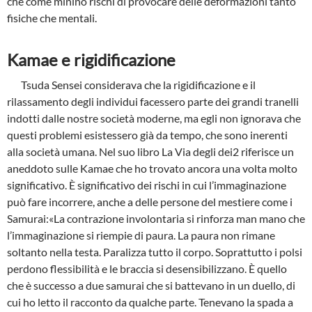
che come minino rischi di provocare delle deformazioni tanto
fisiche che mentali.
Kamae e rigidificazione
Tsuda Sensei considerava che la rigidificazione e il
rilassamento degli individui facessero parte dei grandi tranelli
indotti dalle nostre società moderne, ma egli non ignorava che
questi problemi esistessero già da tempo, che sono inerenti
alla società umana. Nel suo li­bro La Via degli dei2 riferisce un
aneddoto sulle Kamae che ho trovato ancora una volta molto
significativo. È significativo dei rischi in cui l’immaginazione
può fare incorrere, an­che a delle persone del mestiere come i
Samurai:«La contrazione involontaria si rinforza man mano che
l’immaginazione si riempie di paura. La paura non rimane
soltanto nella testa. Paralizza tutto il corpo. Soprattutto i polsi
perdono flessibilità e le braccia si desensibilizzano. È quello
che è successo a due samurai che si battevano in un duello, di
cui ho letto il racconto da qualche parte. Tenevano la spada a