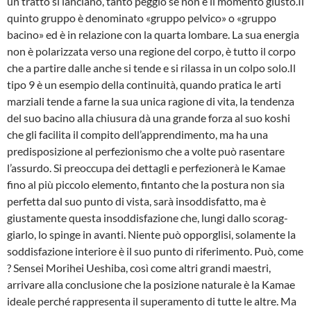
un tratto si lanciano, tanto peggio se non è il momento giusto.Il
quinto gruppo è denominato «gruppo pelvico» o «gruppo
bacino» ed è in relazione con la quarta lombare. La sua energia
non è polarizzata verso una regione del corpo, è tutto il corpo
che a partire dalle anche si tende e si rilassa in un colpo solo.Il
tipo 9 è un esempio della continuità, quando pratica le arti
marziali tende a farne la sua unica ragione di vita, la tendenza
del suo bacino alla chiusura dà una grande forza al suo koshi
che gli facilita il compito dell’apprendimento, ma ha una
predisposizione al perfezio­nismo che a volte può rasentare
l’assurdo. Si preoccupa dei dettagli e perfezionerà le Ka­mae
fino al più piccolo elemento, fintanto che la postura non sia
perfetta dal suo punto di vista, sarà insoddisfatto, ma è
giustamente questa insoddisfazione che, lungi dallo scorag­
giarlo, lo spinge in avanti. Niente può opporglisi, solamente la
soddisfazione interiore è il suo punto di riferimento. Può, come
? Sensei Morihei Ueshiba, così come altri grandi mae­stri,
arrivare alla conclusione che la posizione naturale è la Kamae
ideale perché rap­presenta il superamento di tutte le altre. Ma