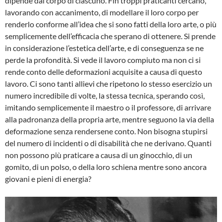
dipende dal corpo di ciascuno. Fin troppi praticanti cercano,
lavorando con accanimento, di modellare il loro corpo per
renderlo con­forme all’idea che si sono fatti della loro arte, o più
semplicemente dell’efficacia che spera­no di ottenere. Si prende
in considerazione l’estetica dell’arte, e di conseguenza se ne
per­de la profondità. Si vede il lavoro compiuto ma non ci si
rende conto delle deformazioni ac­quisite a causa di questo
lavoro. Ci sono tanti allievi che ripetono lo stesso esercizio un
numero incredibile di volte, la stessa tecnica, sperando così,
imitando semplicemente il maestro o il professore, di arrivare
alla padronanza della propria arte, mentre seguono la via della
deformazione senza rendersene conto. Non bisogna stupirsi
del numero di inci­denti o di disabilità che ne derivano. Quanti
non possono più praticare a causa di un ginoc­chio, di un
gomito, di un polso, o della loro schiena mentre sono ancora
giovani e pieni di energia?