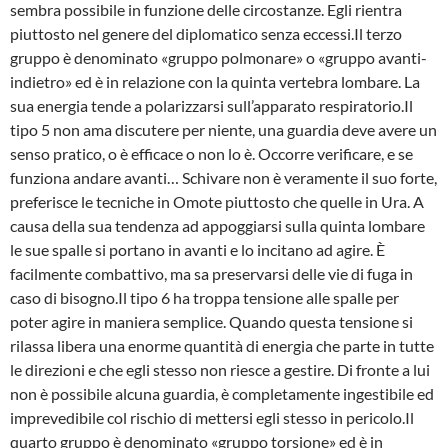
sembra possibile in funzione delle circostan­ze. Egli rientra
piuttosto nel genere del diplomatico senza eccessi.Il terzo
gruppo è denominato «gruppo polmonare» o «gruppo avanti-
indietro» ed è in rela­zione con la quinta vertebra lombare. La
sua energia tende a polarizzarsi sull’apparato re­spiratorio.Il
tipo 5 non ama discutere per niente, una guardia deve avere un
senso pratico, o è effica­ce o non lo è. Occorre verificare, e se
funziona andare avanti… Schivare non è vera­mente il suo forte,
preferisce le tecniche in Omote piuttosto che quelle in Ura. A
causa del­la sua tendenza ad appoggiarsi sulla quinta lombare
le sue spalle si portano in avanti e lo incitano ad agire. È
facilmente combattivo, ma sa preservarsi delle vie di fuga in
caso di bi­sogno.Il tipo 6 ha troppa tensione alle spalle per
poter agire in maniera semplice. Quando questa tensione si
rilassa libera una enorme quantità di energia che parte in tutte
le direzioni e che egli stesso non riesce a gestire. Di fronte a lui
non è possibile alcuna guardia, è com­pletamente ingestibile ed
imprevedibile col rischio di mettersi egli stesso in pericolo.Il
quarto gruppo è denominato «gruppo torsione» ed è in