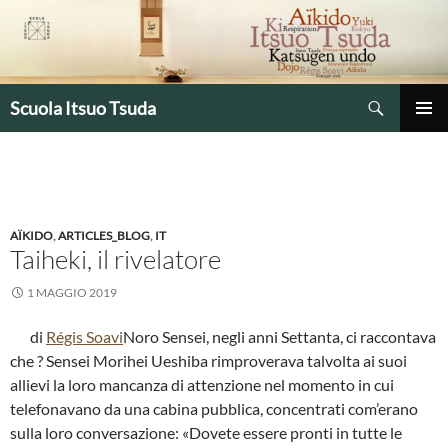
Vai
al
contenuto
Cerca
Scuola Itsuo Tsuda
MENU
PRINCIP
AÏKIDO
,
ARTICLES_BLOG
,
IT
Taiheki, il rivelatore
1 MAGGIO 2019
di
Régis Soavi
Noro Sensei, negli anni Settanta, ci raccontava
che ? Sensei Morihei Ueshiba rimprovera­va talvolta ai suoi
allievi la loro mancanza di attenzione nel momento in cui
telefonavano da una cabina pubblica, concentrati com’erano
sulla loro conversazione: «Dovete essere pronti in tutte le