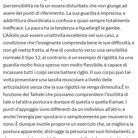
ipersensibilità ne fa un essere disturbato che non giunge ad
avere dei punti di riferimento. La sua guardia è im­precisa, e
addirittura disordinata o confusa e quasi sempre totalmente
inefficace. La paura ha la tendenza a liquefargli le gambe.
L’Aikido può essere un’attività eccellente nel suo caso, a
condizione che l’insegnante comprenda bene le sue difficoltà, e
non gli metta fretta, al fine di condurlo verso una sensibilità
normale.Il tipo 12, al contrario, è un esempio di rigidità, ha una
guardia molto fisica spesso non molto flessibile, è capace di
incassare tutti i colpi senza battere ciglio. Il suo corpo può tal­
volta presentare una lassità muscolare a livello delle
articolazioni senza che la sua rigidità ne venga diminuita.È in
funzione dei Taiheki che possiamo comprendere l’inutilità di
tale o tal’altra postura e dunque di questa o quella Kamae. I
punti d’appoggio sono differenti da un individuo all’al­tro, e
anche l’energia per spostarsi o semplicemente per muoversi lo
sono. È dunque inuti­le proporre un esercizio che, se migliora la
postura apparente, distrugge la persona nei suoi fondamenti, o