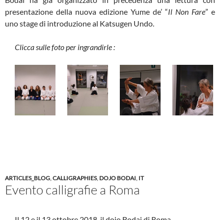
presentazione della nuova edizione Yume de’ “
Il Non Fare
” e
uno stage di introduzione al Katsugen Undo.
Clicca sulle foto per ingrandirle :
ARTICLES_BLOG
,
CALLIGRAPHIES
,
DOJO BODAI
,
IT
Evento calligrafie a Roma
Il 12 e il 13 ottobre 2018, il dojo Bodai di Roma