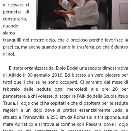
a ricevere ci
permette di
constatarlo,
quando
siamo
tranquilli nel nostro dojo, che é prezioso perché favorisce la
practica, ma anche quando siamo in trasferta, poiché é dentro
di noi.
E’ stata organizzata dal Dojo Bodai una seduta dimostrativa
di Aikido il 30 gennaio 2016. Ed è stato un vero piacere per
tutti quelli che se ne sono occupati. Ci saranno dal mese di
febbraio delle sedute ogni mercoledì alle ore 20 per
permettere, a chi volesse, di scoprire l’Aikido della Scuola Itsuo
Tsuda. Il dojo che ci ha ospitati e che ci ospiterà per le sedute
regolari è un dojo dove si pratica essenzialmente Judo, è
situato a Francavilla, a 250 km da Roma sull’altra sponda, sul
mare Adriatico e si trova al confine con Pescara, dove il dojo
Bodai ha già organizzato in precedenza una lettura con