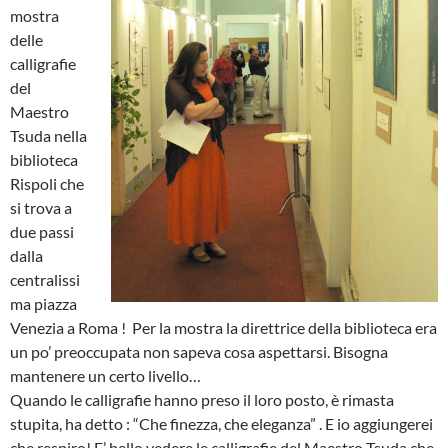
mostra
delle
calligrafie
del
Maestro
Tsuda nella
biblioteca
Rispoli che
si trova a
due passi
dalla
centralissi
ma piazza
Venezia a Roma ! Per la mostra la direttrice della biblioteca era
un po’ preoccupata non sapeva cosa aspettarsi. Bisogna
mantenere un certo livello…
Quando le calligrafie hanno preso il loro posto, è rimasta
stupita, ha detto : “Che finezza, che eleganza” . E io aggiungerei
che respiro! E’ bello vedere le calligrafie del Maestro Tsuda che