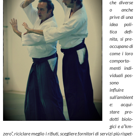
che diverse
o anche
prive di una
idea poli­
tica defi­
nita, si pre­
oc­cu­pano di
come i loro
com­por­ta­
menti indi­
vi­duali pos­
sono
influire
sull’ambient
e: acqui­
stare pro­
dotti bio­lo­
gici e a”km-
zero”, rici­clare meglio i rifiuti, sce­gliere for­ni­tori di ser­vizi più rispet­