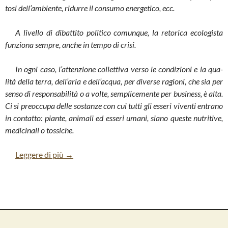
tosi dell’ambiente, ridurre il con­sumo ener­ge­tico, ecc.
A livello di dibat­tito poli­tico comun­que, la reto­rica eco­lo­gi­sta
fun­ziona sem­pre, anche in tempo di crisi.
In ogni caso, l’attenzione col­let­tiva verso le con­di­zioni e la qua­
lità della terra, dell’aria e dell’acqua, per diverse ragioni, che sia per
senso di respon­sa­bi­lità o a volte, sem­pli­ce­mente per busi­ness, è alta.
Ci si pre­oc­cupa delle sostanze con cui tutti gli esseri viventi entrano
in con­tatto: piante, ani­mali ed esseri umani, siano que­ste nutri­tive,
medi­ci­nali o tos­si­che.
Leggere di più
→