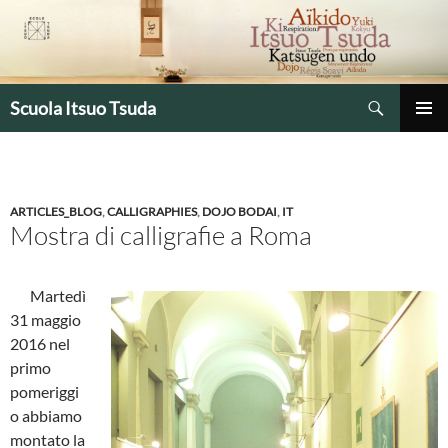
Vai
al
contenuto
Cerca
Scuola Itsuo Tsuda
MENU
PRINCIP
ARTICLES_BLOG
,
CALLIGRAPHIES
,
DOJO BODAI
,
IT
Mostra di calligrafie a Roma
Martedì
31 maggio
2016 nel
primo
pomeriggi
o abbiamo
montato la