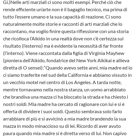
Gi.)Nelle arti marziali ci sono molti esempi. Perché ciò che
rende efficiente un’arte non è il bagaglio tecnico, ma prima di
tutto l’essere umano e la sua capacità di reazione. Ci sono
naturalmente molte storie e racconti di arti marziali che lo
raccontano, ma voglio finire questa riflessione con una storia
che ricolloca l’Aikido in una realtà dove non c’è certezza sul
risultato (l’esterno) ma è evidente la necessità di far fronte
(l’interno). Viene raccontata dalla figlia di Virginia Mayhew
(pioniera dell’Aikido, fondatrice del New York Aikikai e allieva
diretta di O sensei):”Quando avevo sette anni, mia madre ed io
ci siamo trasferite nel sud della California e abbiamo vissuto in
un vecchio motel nel centro di Los Angeles. A tarda notte,
mentre tornavamo nella nostra stanza, un uomo arrabbiato
che brandiva una mazza ci ha bloccato la strada e ha chiesto i
nostri soldi. Mia madre ha cercato di ragionare con lui e si è
offerta di dividere i suoi soldi. Questo sembrava solo farlo
arrabbiare di più e si avvicinò a mia madre brandendo la sua
mazza in modo minaccioso su di lei. Ricordo di aver avuto
paura quando mia madre si è diretta verso di lui. Non capivo