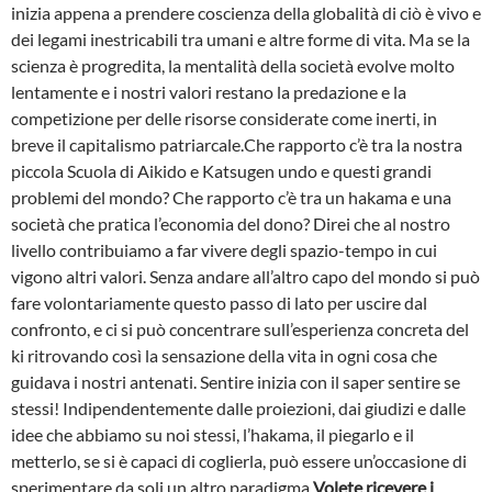
inizia appena a prendere coscienza della globalità di ciò è vivo e
dei legami inestricabili tra umani e altre forme di vita. Ma se la
scienza è progredita, la mentalità della società evolve molto
lentamente e i nostri valori restano la predazione e la
competizione per delle risorse considerate come inerti, in
breve il capitalismo patriarcale.Che rapporto c’è tra la nostra
piccola Scuola di Aikido e Katsugen undo e questi grandi
problemi del mondo? Che rapporto c’è tra un hakama e una
società che pratica l’economia del dono? Direi che al nostro
livello contribuiamo a far vivere degli spazio-tempo in cui
vigono altri valori. Senza andare all’altro capo del mondo si può
fare volontariamente questo passo di lato per uscire dal
confronto, e ci si può concentrare sull’esperienza concreta del
ki ritrovando così la sensazione della vita in ogni cosa che
guidava i nostri antenati. Sentire inizia con il saper sentire se
stessi! Indipendentemente dalle proiezioni, dai giudizi e dalle
idee che abbiamo su noi stessi, l’hakama, il piegarlo e il
metterlo, se si è capaci di coglierla, può essere un’occasione di
sperimentare da soli un altro paradigma.
Volete ricevere i