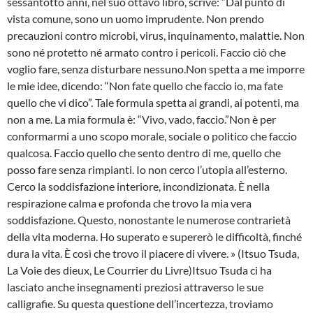
sessantotto anni, nel suo ottavo libro, scrive: “Dal punto di
vista comune, sono un uomo imprudente. Non prendo
precauzioni contro microbi, virus, inquinamento, malattie. Non
sono né protetto né armato contro i pericoli. Faccio ciò che
voglio fare, senza disturbare nessuno.Non spetta a me imporre
le mie idee, dicendo: “Non fate quello che faccio io, ma fate
quello che vi dico”. Tale formula spetta ai grandi, ai potenti, ma
non a me. La mia formula è: “Vivo, vado, faccio.”Non è per
conformarmi a uno scopo morale, sociale o politico che faccio
qualcosa. Faccio quello che sento dentro di me, quello che
posso fare senza rimpianti. Io non cerco l’utopia all’esterno.
Cerco la soddisfazione interiore, incondizionata. È nella
respirazione calma e profonda che trovo la mia vera
soddisfazione. Questo, nonostante le numerose contrarietà
della vita moderna. Ho superato e supererò le difficoltà, finché
dura la vita. È così che trovo il piacere di vivere. » (Itsuo Tsuda,
La Voie des dieux, Le Courrier du Livre)Itsuo Tsuda ci ha
lasciato anche insegnamenti preziosi attraverso le sue
calligrafie. Su questa questione dell’incertezza, troviamo