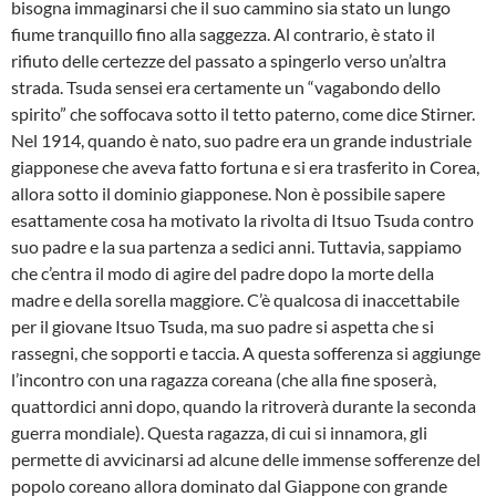
bisogna immaginarsi che il suo cammino sia stato un lungo
fiume tranquillo fino alla saggezza. Al contrario, è stato il
rifiuto delle certezze del passato a spingerlo verso un’altra
strada. Tsuda sensei era certamente un “vagabondo dello
spirito” che soffocava sotto il tetto paterno, come dice Stirner.
Nel 1914, quando è nato, suo padre era un grande industriale
giapponese che aveva fatto fortuna e si era trasferito in Corea,
allora sotto il dominio giapponese. Non è possibile sapere
esattamente cosa ha motivato la rivolta di Itsuo Tsuda contro
suo padre e la sua partenza a sedici anni. Tuttavia, sappiamo
che c’entra il modo di agire del padre dopo la morte della
madre e della sorella maggiore. C’è qualcosa di inaccettabile
per il giovane Itsuo Tsuda, ma suo padre si aspetta che si
rassegni, che sopporti e taccia. A questa sofferenza si aggiunge
l’incontro con una ragazza coreana (che alla fine sposerà,
quattordici anni dopo, quando la ritroverà durante la seconda
guerra mondiale). Questa ragazza, di cui si innamora, gli
permette di avvicinarsi ad alcune delle immense sofferenze del
popolo coreano allora dominato dal Giappone con grande