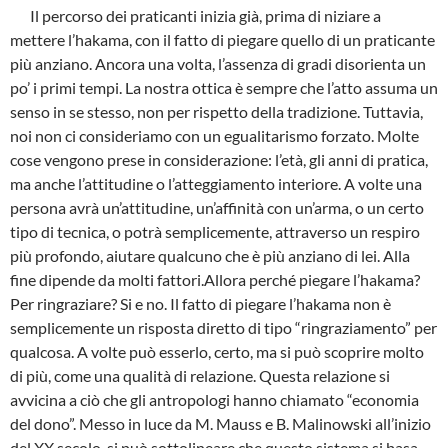
Il percorso dei praticanti inizia già, prima di niziare a
mettere l’hakama, con il fatto di piegare quello di un praticante
più anziano. Ancora una volta, l’assenza di gradi disorienta un
po’ i primi tempi. La nostra ottica è sempre che l’atto assuma un
senso in se stesso, non per rispetto della tradizione. Tuttavia,
noi non ci consideriamo con un egualitarismo forzato. Molte
cose vengono prese in considerazione: l’età, gli anni di pratica,
ma anche l’attitudine o l’atteggiamento interiore. A volte una
persona avrà un’attitudine, un’affinità con un’arma, o un certo
tipo di tecnica, o potrà semplicemente, attraverso un respiro
più profondo, aiutare qualcuno che è più anziano di lei. Alla
fine dipende da molti fattori.Allora perché piegare l’hakama?
Per ringraziare? Si e no. Il fatto di piegare l’hakama non è
semplicemente un risposta diretto di tipo “ringraziamento” per
qualcosa. A volte può esserlo, certo, ma si può scoprire molto
di più, come una qualità di relazione. Questa relazione si
avvicina a ciò che gli antropologi hanno chiamato “economia
del dono”. Messo in luce da M. Mauss e B. Malinowski all’inizio
del XX secolo, si può sottolineare che questo sistema si basa