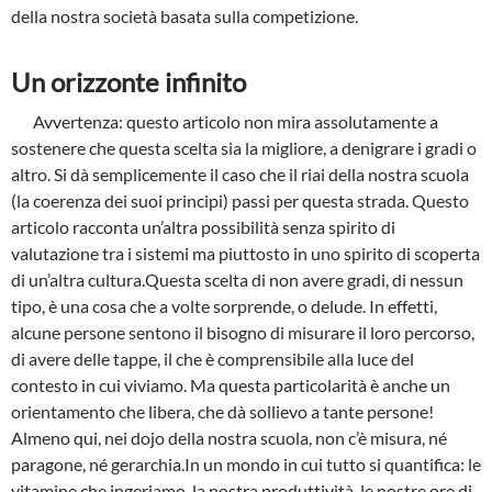
della nostra società basata sulla competizione.
Un orizzonte infinito
Avvertenza: questo articolo non mira assolutamente a
sostenere che questa scelta sia la migliore, a denigrare i gradi o
altro. Si dà semplicemente il caso che il riai della nostra scuola
(la coerenza dei suoi principi) passi per questa strada. Questo
articolo racconta un’altra possibilità senza spirito di
valutazione tra i sistemi ma piuttosto in uno spirito di scoperta
di un’altra cultura.Questa scelta di non avere gradi, di nessun
tipo, è una cosa che a volte sorprende, o delude. In effetti,
alcune persone sentono il bisogno di misurare il loro percorso,
di avere delle tappe, il che è comprensibile alla luce del
contesto in cui viviamo. Ma questa particolarità è anche un
orientamento che libera, che dà sollievo a tante persone!
Almeno qui, nei dojo della nostra scuola, non c’è misura, né
paragone, né gerarchia.In un mondo in cui tutto si quantifica: le
vitamine che ingeriamo, la nostra produttività, le nostre ore di