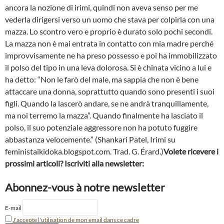
ancora la nozione di irimi, quindi non aveva senso per me
vederla dirigersi verso un uomo che stava per colpirla con una
mazza. Lo scontro vero e proprio è durato solo pochi secondi.
La mazza non è mai entrata in contatto con mia madre perché
improvvisamente ne ha preso possesso e poi ha immobilizzato
il polso del tipo in una leva dolorosa. Si è chinata vicino a lui e
ha detto: “Non le farò del male, ma sappia che non è bene
attaccare una donna, soprattutto quando sono presenti i suoi
figli. Quando la lascerò andare, se ne andrà tranquillamente,
ma noi terremo la mazza”. Quando finalmente ha lasciato il
polso, il suo potenziale aggressore non ha potuto fuggire
abbastanza velocemente.” (Shankari Patel, Irimi su
feministaikidoka.blogspot.com. Trad. G. Érard.)
Volete ricevere i
prossimi articoli? Iscriviti alla newsletter:
Abonnez-vous à notre newsletter
E-mail
J'accepte l'utilisation de mon email dans ce cadre