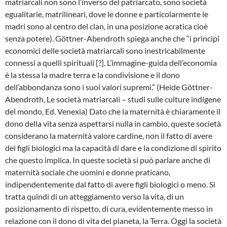
matriarcali non sono l’inverso del patriarcato, sono società
egualitarie, matrilineari, dove le donne e particolarmente le
madri sono al centro del clan, in una posizione acratica cioè
senza potere). Göttner-Abendroth spiega anche che “i principi
economici delle società matriarcali sono inestricabilmente
connessi a quelli spirituali [?]. L’immagine-guida dell’economia
è la stessa la madre terra e la condivisione e il dono
dell’abbondanza sono i suoi valori supremi.” (Heide Göttner-
Abendroth, Le società matriarcali – studi sulle culture indigene
del mondo, Ed. Venexia) Dato che la maternità è chiaramente il
dono della vita senza aspettarsi nulla in cambio, queste società
considerano la maternità valore cardine, non il fatto di avere
dei figli biologici ma la capacità di dare e la condizione di spirito
che questo implica. In queste società si può parlare anche di
maternità sociale che uomini e donne praticano,
indipendentemente dal fatto di avere figli biologici o meno. Si
tratta quindi di un atteggiamento verso la vita, di un
posizionamento di rispetto, di cura, evidentemente messo in
relazione con il dono di vita del pianeta, la Terra. Oggi la società