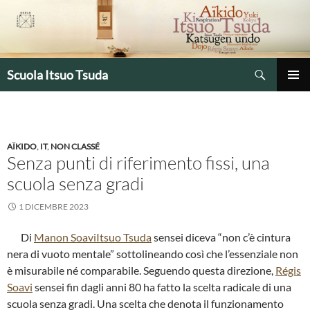
Vai
al
contenuto
Cerca
Scuola Itsuo Tsuda
MENU
PRINCIP
AÏKIDO
,
IT
,
NON CLASSÉ
Senza punti di riferimento fissi, una
scuola senza gradi
1 DICEMBRE 2023
Di
Manon Soavi
Itsuo Tsuda
sensei diceva “non c’è cintura
nera di vuoto mentale” sottolineando così che l’essenziale non
è misurabile né comparabile. Seguendo questa direzione,
Régis
Soavi
sensei fin dagli anni 80 ha fatto la scelta radicale di una
scuola senza gradi. Una scelta che denota il funzionamento