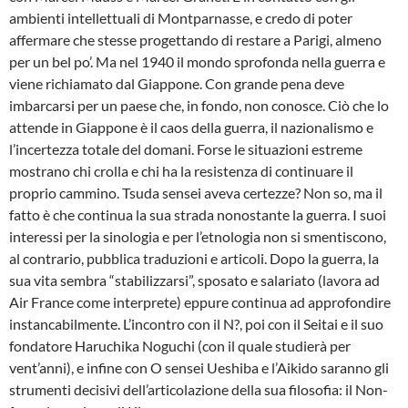
ambienti intellettuali di Montparnasse, e credo di poter
affermare che stesse progettando di restare a Parigi, almeno
per un bel po’. Ma nel 1940 il mondo sprofonda nella guerra e
viene richiamato dal Giappone. Con grande pena deve
imbarcarsi per un paese che, in fondo, non conosce. Ciò che lo
attende in Giappone è il caos della guerra, il nazionalismo e
l’incertezza totale del domani. Forse le situazioni estreme
mostrano chi crolla e chi ha la resistenza di continuare il
proprio cammino. Tsuda sensei aveva certezze? Non so, ma il
fatto è che continua la sua strada nonostante la guerra. I suoi
interessi per la sinologia e per l’etnologia non si smentiscono,
al contrario, pubblica traduzioni e articoli. Dopo la guerra, la
sua vita sembra “stabilizzarsi”, sposato e salariato (lavora ad
Air France come interprete) eppure continua ad approfondire
instancabilmente. L’incontro con il N?, poi con il Seitai e il suo
fondatore Haruchika Noguchi (con il quale studierà per
vent’anni), e infine con O sensei Ueshiba e l’Aikido saranno gli
strumenti decisivi dell’articolazione della sua filosofia: il Non-