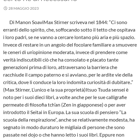
28 MAGGIO 2023
Di Manon SoaviMax Stirner scriveva nel 1844: “Ci sono
erranti dello spirito, che, soffocando sotto il tetto che ospitava
i loro padri, se ne vanno a cercare lontano più aria e più spazio.
Invece di restare in un angolo del focolare familiare a smuovere
le ceneri di un’opinione moderata, invece di prendere come
verità indiscutibili ciò che ha consolato e placato tante
generazioni prima di loro, attraversano la barriera che
racchiude il campo paterno e si avviano, per le ardite vie della
critica, dove li conduce la loro indomita curiosità di dubitare..”
(Max Stirner, L’unico e la sua proprietà)Itsuo Tsuda sensei è
noto per i suoi dieci libri, a volte anche per le sue calligrafie
permeate di filosofia tch’an (Zen in giapponese) o per aver
introdotto il Seitai in Europa. La sua scuola di pensiero “La
scuola della respirazione”, anche se relativamente modesta, ha
segnato in modo duraturo le migliaia di persone che sono
passate nei dojo o che hanno letto i suoi libri. Eppure non